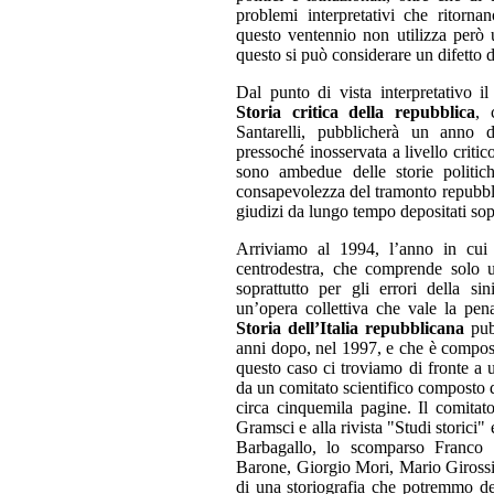
problemi interpretativi che ritorna
questo ventennio non utilizza però u
questo si può considerare un difetto d
Dal punto di vista interpretativo il 
Storia critica della repubblica
, 
Santarelli, pubblicherà un anno d
pressoché inosservata a livello critic
sono ambedue delle storie politiche
consapevolezza del tramonto repubbli
giudizi da lungo tempo depositati sopra
Arriviamo al 1994, l’anno in cui 
centrodestra, che comprende solo un
soprattutto per gli errori della si
un’opera collettiva che vale la pen
Storia dell’Italia repubblicana
pubb
anni dopo, nel 1997, e che è compost
questo caso ci troviamo di fronte a 
da un comitato scientifico composto d
circa cinquemila pagine. Il comitato
Gramsci e alla rivista "Studi storici"
Barbagallo, lo scomparso Franco
Barone, Giorgio Mori, Mario Girossi
di una storiografia che potremmo de