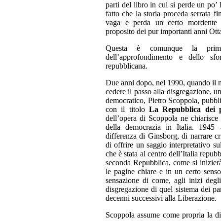
parti del libro in cui si perde un po’ l
fatto che la storia proceda serrata f
vaga e perda un certo mordente q
proposito dei pur importanti anni Ott
Questa è comunque la prim
dell’approfondimento e dello sforz
repubblicana.
Due anni dopo, nel 1990, quando il mu
cedere il passo alla disgregazione, uno
democratico, Pietro Scoppola, pubblica
con il titolo
La Repubblica dei p
dell’opera di Scoppola ne chiarisce i
della democrazia in Italia. 1945
differenza di Ginsborg, di narrare c
di offrire un saggio interpretativo su
che è stata al centro dell’Italia repu
seconda Repubblica, come si inizier
le pagine chiare e in un certo senso
sensazione di come, agli inizi degl
disgregazione di quel sistema dei part
decenni successivi alla Liberazione.
Scoppola assume come propria la dist