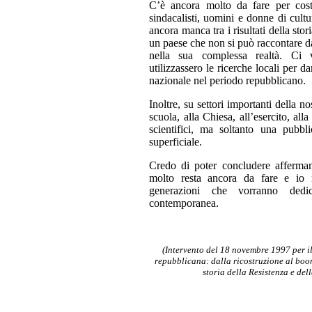
C’è ancora molto da fare per costru
sindacalisti, uomini e donne di cult
ancora manca tra i risultati della stor
un paese che non si può raccontare 
nella sua complessa realtà. Ci v
utilizzassero le ricerche locali per 
nazionale nel periodo repubblicano.
Inoltre, su settori importanti della no
scuola, alla Chiesa, all’esercito, all
scientifici, ma soltanto una pubb
superficiale.
Credo di poter concludere afferman
molto resta ancora da fare e io
generazioni che vorranno dedicar
contemporanea.
(Intervento del 18 novembre 1997 per il
repubblicana: dalla ricostruzione al boom
storia della Resistenza e del