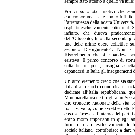
sempre stato attento a quello visibile)
Poi ci sono stati motivi che sono 
contemporanea", che hanno influito s
l’arretratezza della nostra Università
ospitato esclusivamente cattedre di 
infinito, che durava praticamen
dell’Ottocento, fino alla seconda g
una delle prime opere collettive sul
secondo Risorgimento". Non si r
Risorgimento che si espandeva se
esisteva. Il primo concorso di sto
soltanto tre posti; bisogna aspet
espandersi in Italia gli insegnamenti
Un altro elemento credo che sia stat
italiani alla storia economica e so
dedicate all’Italia repubblicana,
Mammarella uscite tra gli anni Sessa
che cronache ragionate della vita po
non uscivano, come avrebbe detto Pa
cosa si faceva all’interno dei partiti
erano molto importanti in quegli an
fuori, di usare esclusivamente le fo
sociale italiana, contribuisce a dar