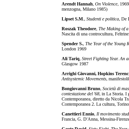
Arendt Hannah
,
On Violence
, 1969 
menzogna, Milano 1985)
Lipset S.M
.,
Studenti e politica
, De 
Roszak Theodore
,
The Making of a
Nascita di una controcultura, Feltrin
Spender S.
,
The Year of the Young 
London 1969
Ali Tariq
,
Street Fighting Year. An a
Glasgow 1987
Arrighi Giovanni, Hopkins Terenc
Antisystemic Movements
, manifestol
Bongiovanni Bruno
,
Società di mas
contestazione del '68
, in La Storia. 
Contemporanea, diretto da Nicola Tr
Contemporanea 2. La cultura, Torin
Canettieri Ennio
,
Il movimento stu
Francia, G. D'Anna, Messina-Firenz
Caute David
,
Sixty-Eight. The Year 