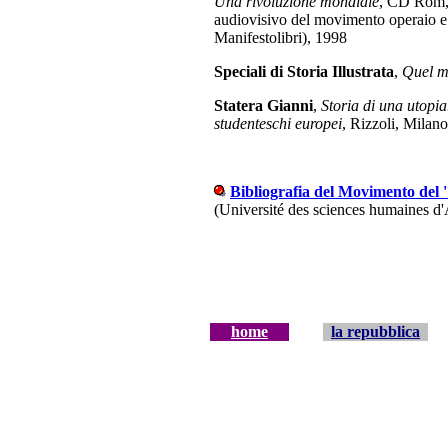
Una rivoluzione mondiale
, CD Rom,
audiovisivo del movimento operaio
Manifestolibri), 1998
Speciali di Storia Illustrata
,
Quel mi
Statera Gianni
,
Storia di una utopi
studenteschi europei
, Rizzoli, Milan
Bibliografia del Movimento del 
(Université des sciences humaines d
home
la repubblica