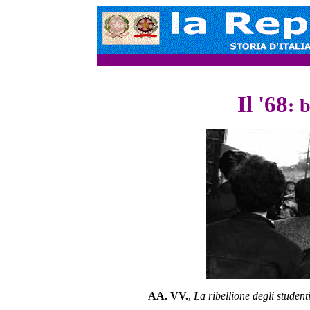
Il '68
:
b
AA. VV.
,
La ribellione degli student