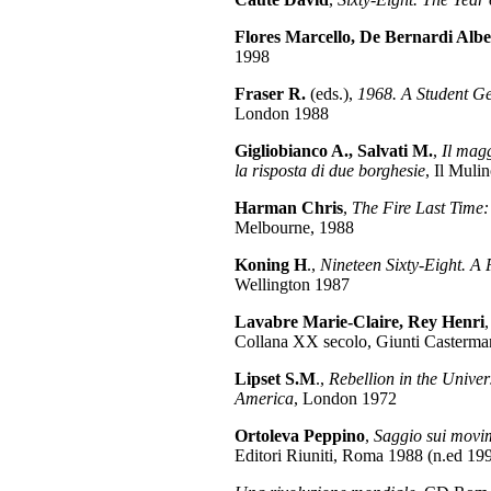
Flores Marcello, De Bernardi Albe
1998
Fraser R.
(eds.),
1968. A Student Ge
London 1988
Gigliobianco A., Salvati M.
,
Il magg
la risposta di due borghesie
, Il Muli
Harman Chris
,
The Fire Last Time:
Melbourne, 1988
Koning H
.,
Nineteen Sixty-Eight. A
Wellington 1987
Lavabre Marie-Claire, Rey Henri
Collana XX secolo, Giunti Casterma
Lipset S.M
.,
Rebellion in the Univer
America
, London 1972
Ortoleva Peppino
,
Saggio sui movim
Editori Riuniti, Roma 1988 (n.ed 19