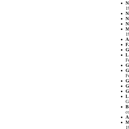
N
1
N
N
N
M
1
A
F
G
L
F
G
G
F
G
G
G
L
G
B
c
A
M
1