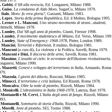
oma 1973.
. Gobbi
,
il '68 alla rovescia
, Ed. Longanesi, Milano 1988.
. Guiso
,
La condanna di Aldo Moro
, SugarCo, Milano 1979.
 Italo
,
Moro: fu vera gloria?
, Garzanti, Milano 1983.
. Lepre
,
Storia della prima Repubblica
, Ed. il Mulino, Bologna 1995.
. Lerner e L. Manconi
,
Uno strano movimento di strani...studenti
,
eltrinelli, Milano 1978.
. Lumley
,
Dal '68 agli anni di piombo
, Giunti, Firenze 1998.
. Lumley
,
Il movimento studentesco di Milano
, Ed. Verso, Milano 199
. Lumley
,
State of Emergency: 1968-1978
, Pinter, London 1989.
. Mancini
,
Terroristi e Riformisti
, Il mulino, Bologna 1981.
. Manconi
(a cura di),
La violenza e la Politic
a, Savelli, Roma 1979.
. Manconi e Dini,
Il discorso delle armi
, Savelli, Roma 1981.
. Massimo
,
L'assalto al cielo: le avventure dell'illusione rivoluzionaria
,
onganesi, Milano 1990.
. Mazzetti
,
Genesi e sviluppo del terrorismo in Italia
, Armando, Roma
979.
. Mazzola
,
I giorni del diluvio
, Rusconi, Milano 1985.
. Minucci
,
Il terrorismo e crisi italiana
, Ed Riuniti, Roma 1978.
. Moncalvo
,
Oltre la notte di piombo
, Rizzoli, Milano 1984.
. Monicelli
,
L'ultrasinistra in Italia 1968-1978
, Laterza, Bari 1978.
. Montanelli e M. Cervi
,
L'Italia degli anni di fango
, Rizzoli, Milano
993.
. Montanelli
,
Sommario di storia d'Italia
, Rizzoli, Milano 1990.
. Morelli
,
Anni di piombo
, SEI, Torino 1988.