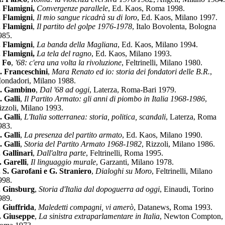
. Flamigni,
Convergenze parallele
, Ed. Kaos, Roma 1998.
. Flamigni
,
Il mio sangue ricadrà su di loro
, Ed. Kaos, Milano 1997.
. Flamigni
,
Il partito del golpe 1976-1978
, Italo Bovolenta, Bologna
985.
. Flamigni
,
La banda della Magliana
, Ed. Kaos, Milano 1994.
. Flamigni,
La tela del ragno
, Ed. Kaos, Milano 1993.
. Fo
,
'68: c'era una volta la rivoluzione
, Feltrinelli, Milano 1980.
. Franceschini
,
Mara Renato ed io: storia dei fondatori delle B.R.
,
ondadori, Milano 1988.
. Gambino
,
Dal '68 ad oggi
, Laterza, Roma-Bari 1979.
. Galli
,
Il Partito Armato: gli anni di piombo in Italia 1968-1986
,
izzoli, Milano 1993.
. Galli
,
L'Italia sotterranea: storia, politica, scandali
, Laterza, Roma
983.
. Galli
,
La presenza del partito armato
, Ed. Kaos, Milano 1990.
. Galli
,
Storia del Partito Armato 1968-1982
, Rizzoli, Milano 1986.
. Gallinari
,
Dall'altra parte
, Feltrinelli, Roma 1995.
. Garelli
,
Il linguaggio murale
, Garzanti, Milano 1978.
. S. Garofani e G. Straniero
,
Dialoghi su Moro
, Feltrinelli, Milano
998.
. Ginsburg
,
Storia d'Italia dal dopoguerra ad oggi
, Einaudi, Torino
989.
. Giuffrida
,
Maledetti compagni, vi amerò
, Datanews, Roma 1993.
. Giuseppe
,
La sinistra extraparlamentare in Italia
, Newton Compton,