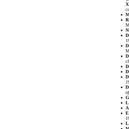
X
c
M
R
M
N
D
1
D
M
D
cl
D
D
D
1
D
of
G
L
A
E
1
L
M