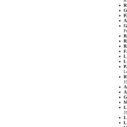
R
R
G
P.
A
G
F
R
R
R
F
L
L
P
L
R
1
A
A
G
M
I
1
I
L