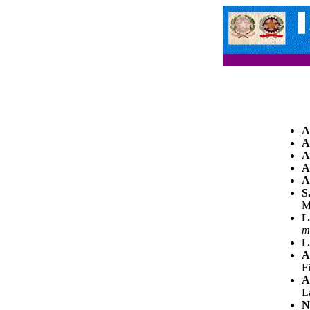
A
A
A
A
A
S
M
L
m
L
A
F
A
L
N