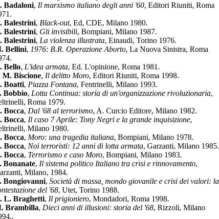
. Badaloni
,
Il marxismo italiano degli anni '60
, Editori Riuniti, Roma
971.
. Balestrini
,
Black-out
, Ed, CDE, Milano 1980.
. Balestrini
,
Gli invisibili
, Bompiani, Milano 1987.
. Balestrini
,
La violenza illustrata
, Einaudi, Torino 1976.
. Bellini
,
1976: B.R. Operazione Aborto
, La Nuova Sinistra, Roma
974.
. Bello
,
L'idea armata
, Ed. L'opinione, Roma 1981.
. M. Biscione
,
Il delitto Moro
, Editori Riuniti, Roma 1998.
. Boatti
,
Piazza Fontana
, Fentrinelli, Milano 1993.
. Bobbio
,
Lotta Continua: storia di un'organizzazione rivoluzionaria
,
eltrinelli, Roma 1979.
. Bocca
,
Dal '68 al terrorismo
, A. Curcio Editore, Milano 1982.
. Bocca
,
Il caso 7 Aprile: Tony Negri e la grande inquisizione
,
eltrinelli, Milano 1980.
. Bocca
,
Moro: una tragedia italiana
, Bompiani, Milano 1978.
. Bocca
,
Noi terroristi: 12 anni di lotta armata
, Garzanti, Milano 1985.
. Bocca
,
Terrorismo e caso Moro
, Bompiani, Milano 1983.
. Bonanate
,
Il sistema politico Italiano tra crisi e rinnovamento
,
arzanti, Milano, 1984.
. Bongiovanni
,
Società di massa, mondo giovanile e crisi dei valori: la
ontestazione del '68
, Utet, Torino 1988.
. L. Braghetti
,
Il prigioniero
, Mondadori, Roma 1998.
. Brambilla
,
Dieci anni di illusioni: storia del '68
, Rizzoli, Milano
994,.