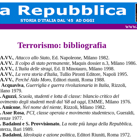
www.s
Terrorismo: bibliografia
A.VV.
,
Attacco allo Stato
, Ed. Napoleone, Milano 1982.
A.VV.
.
Il colpo di stato permanente
, Maquis dossier n.3, Milano 1986.
A.VV.
,
L'Italia delle stragi
, Ed. Il Minotauro, Milano 1998.
A.VV.
,
La vera storia d'Italia
, Tullio Pironti Editore, Napoli 1995.
A.VV.
,
Perché Aldo Moro
, Editori riuniti, Roma 1988.
. Acquaviva
,
Guerriglia e guerra rivoluzionaria in Italia
, Rizzoli,
ilano 1979.
. Aguzzi
,
Scuola, studenti e lotta di classe: bilancio critico del
ovimento degli studenti medi dal '68 ad oggi
, EMME, Milano 1976.
. Amicone
,
Nel nome del niente
, Rizzoli, Milano 1982.
. Asor Rosa
,
PCI, classe operaia e movimento studentesco
, Gueraldi,
irenze 1977.
. Badaloni e S. Provvisionato
,
La notte più lunga della Repubblica
,
aterza, Bari 1989.
. Badaloni
,
Ideologia e azione politica
, Editori Riuniti, Roma 1972.