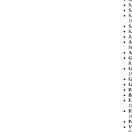
S
S
S
1
S
S
J
A
M
A
G
R
G
1
G
G
P
B
F
1
P
1
P
V