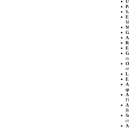
U
P
S
E
M
M
G
A
R
E
G
r
O
r
L
E
A.
q
A.
F
A.
R
S
c
A