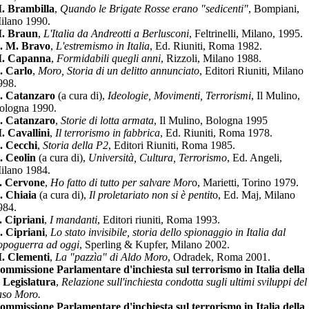
. Brambilla
,
Quando le Brigate Rosse erano "sedicenti"
, Bompiani,
ilano 1990.
. Braun
,
L'Italia da Andreotti a Berlusconi
, Feltrinelli, Milano, 1995.
. M. Bravo
,
L'estremismo in Italia
, Ed. Riuniti, Roma 1982.
. Capanna
,
Formidabili quegli anni
, Rizzoli, Milano 1988.
. Carlo
,
Moro, Storia di un delitto annunciato
, Editori Riuniti, Milano
998.
. Catanzaro
(a cura di),
Ideologie, Movimenti, Terrorismi
, Il Mulino,
ologna 1990.
. Catanzaro
,
Storie di lotta armata
, Il Mulino, Bologna 1995
. Cavallini
,
Il terrorismo in fabbrica
, Ed. Riuniti, Roma 1978.
. Cecchi
,
Storia della P2
, Editori Riuniti, Roma 1985.
. Ceolin
(a cura di),
Università, Cultura, Terrorismo
, Ed. Angeli,
ilano 1984.
. Cervone
,
Ho fatto di tutto per salvare Mor
o, Marietti, Torino 1979.
. Chiaia
(a cura di),
Il proletariato non si è pentit
o, Ed. Maj, Milano
984.
. Cipriani
,
I mandanti
, Editori riuniti, Roma 1993.
. Cipriani
,
Lo stato invisibile, storia dello spionaggio in Italia dal
opoguerra ad oggi
, Sperling & Kupfer, Milano 2002.
. Clementi
,
La "pazzìa" di Aldo Moro
, Odradek, Roma 2001.
ommissione Parlamentare d'inchiesta sul terrorismo in Italia della
 Legislatura
,
Relazione sull'inchiesta condotta sugli ultimi sviluppi del
aso Moro.
ommissione Parlamentare d'inchiesta sul terrorismo in Italia della