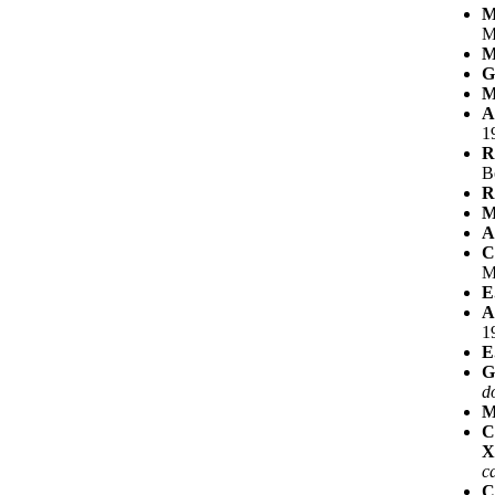
M
M
M
G
M
A
1
R
B
R
M
A
C
M
E
A
1
E
G
d
M
C
X
c
C