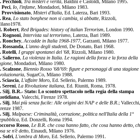
. Pecchioli
,
Tra misteri e verità
, Baldini e Castoldi, Milano 1995.
. Peci
,
Io, l'infame
, Mondadori, Milano 1983.
. Provvisionato
,
Misteri d'Italia
, Ed. Laterza, Bari 1993.
. Rea
,
Lo stato borghese non si cambia, si abbatte
, Rizzoli,
ilano1978.
. Robert
,
Red Brigades: history of italian Terrorism
, London 1990.
. Rognoni
,
Intervista sul terrorismo
, Laterza, Bari 1989.
. Ronchey
,
Accadde in Italia 1968-1977
, Garzanti, Milano 1977.
. Rossanda
,
L'anno degli studenti
, De Donato, Bari 1968.
. Rotelli
,
I gruppi spontanei del '68
, Rizzoli, Milano 1980.
. Salierno
,
La violenza in Italia. Le ragioni della forza e la forza della
agione
, Mondadori, Milano 1980.
. Scalzone
,
Biennio Rosso '68/'69: figure e personaggi di una stagione
ivoluzionaria
, SugarCo, Milano 1988.
. Sciascia
,
L'affaire Mor
o, Ed. Sellerio, Palermo 1989.
. Sereni
,
La Rivoluzione italiana
, Ed. Riuniti, Roma, 1978.
 Silj
,
B.R.- Stato: Lo scontro spettacolo nella regia della stampa
uotidiana
, Valecchi, Firenze 1978.
 Silj
,
Mai più senza fucile: Alle origini dei NAP e delle B.R
.; Vallecchi
irenze 1987.
 Silj
,
Malpaese: Criminalità, corruzione, politica nell'Italia della 1°
epubblica
, Ed. Donzelli, Roma 1994.
occorso Rosso
,
Le B.R. che cosa hanno fatto, che cosa hanno detto, c
osa se n'è detto
, Einaudi, Milano 1976.
. Sofri
,
L'ombra di Moro
, Ed. Sellerio, Palermo 1991.