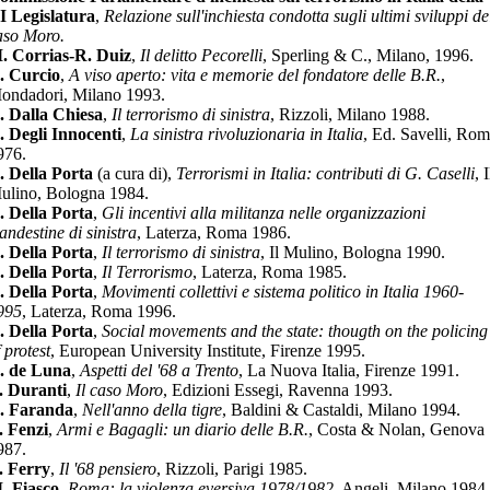
I Legislatura
,
Relazione sull'inchiesta condotta sugli ultimi sviluppi de
aso Moro.
. Corrias-R. Duiz
,
Il delitto Pecorelli
, Sperling & C., Milano, 1996.
. Curcio
,
A viso aperto: vita e memorie del fondatore delle B.R.
,
ondadori, Milano 1993.
. Dalla Chiesa
,
Il terrorismo di sinistra
, Rizzoli, Milano 1988.
. Degli Innocenti
,
La sinistra rivoluzionaria in Italia
, Ed. Savelli, Ro
976.
. Della Porta
(a cura di),
Terrorismi in Italia: contributi di G. Caselli
, I
ulino, Bologna 1984.
. Della Porta
,
Gli incentivi alla militanza nelle organizzazioni
andestine di sinistra
, Laterza, Roma 1986.
. Della Porta
,
Il terrorismo di sinistra
, Il Mulino, Bologna 1990.
. Della Porta
,
Il Terrorismo
, Laterza, Roma 1985.
. Della Porta
,
Movimenti collettivi e sistema politico in Italia 1960-
995
, Laterza, Roma 1996.
. Della Porta
,
Social movements and the state: thougth on the policing
 protest
, European University Institute, Firenze 1995.
. de Luna
,
Aspetti del '68 a Trento
, La Nuova Italia, Firenze 1991.
. Duranti
,
Il caso Moro
, Edizioni Essegi, Ravenna 1993.
. Faranda
,
Nell'anno della tigre
, Baldini & Castaldi, Milano 1994.
. Fenzi
,
Armi e Bagagli: un diario delle B.R.
, Costa & Nolan, Genova
987.
. Ferry
,
Il '68 pensiero
, Rizzoli, Parigi 1985.
. Fiasco
,
Roma: la violenza eversiva 1978/1982
, Angeli, Milano 1984.