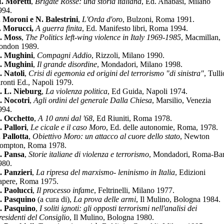
. Moretti
,
Brigate Rosse: una storia italiana
, Ed. Anabasi, Milano
994.
. Moroni e N. Balestrini
,
L'Orda d'oro
, Bulzoni, Roma 1991.
. Morucci,
A guerra finita
, Ed. Manifesto libri, Roma 1994.
. Moss
,
The Politics left-wing violence in Italy 1969-1985
, Macmillan,
ondon 1989.
. Mughini
,
Compagni Addio
, Rizzoli, Milano 1990.
. Mughini
,
Il grande disordine
, Mondadori, Milano 1998.
. Natoli
,
Crisi di egemonia ed origini del terrorismo "di sinistra"
, Tulli
ironti Ed., Napoli 1979.
. L. Nieburg
,
La violenza politica
, Ed Guida, Napoli 1974.
. Nocotri
,
Agli ordini del generale Dalla Chiesa
, Marsilio, Venezia
994.
. Occhetto
,
A 10 anni dal '68
, Ed Riuniti, Roma 1978.
. Pallori
,
Le cicale e il caso Moro
, Ed. delle autonomie, Roma, 1978.
. Pallotta
,
Obiettivo Moro: un attacco al cuore dello stato
, Newton
ompton, Roma 1978.
. Pansa
,
Storie italiane di violenza e terrorismo
, Mondadori, Roma-Bar
980.
. Panzieri
,
La ripresa del marxismo- leninismo in Italia
, Edizioni
apere, Roma 1975.
. Paolucci
,
Il processo infame
, Feltrinelli, Milano 1977.
. Pasquino
(a cura di),
La prova delle armi
, Il Mulino, Bologna 1984.
. Pasquino
,
I soliti ignoti: gli opposti terrorismi nell'analisi dei
residenti del Consiglio
, Il Mulino, Bologna 1980.