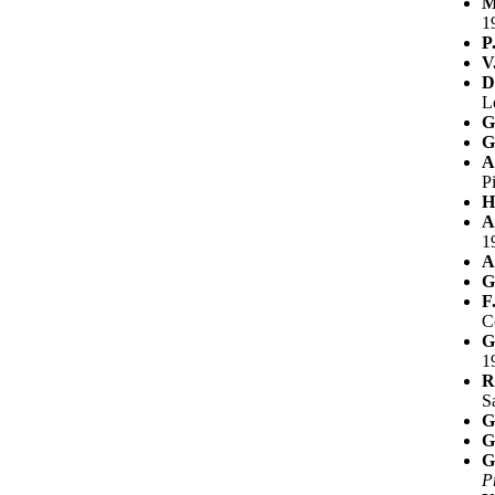
M
1
P
V
D
L
G
G
A
P
H
A
1
A
G
F
C
G
1
R
S
G
G
G
P