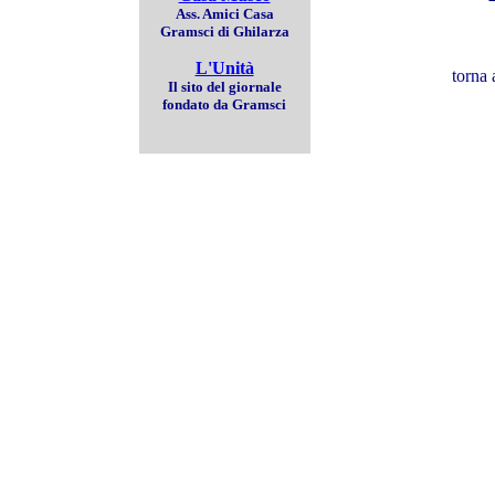
Ass. Amici Casa
Gramsci di Ghilarza
L'Unità
torna 
Il sito del giornale
fondato da Gramsci