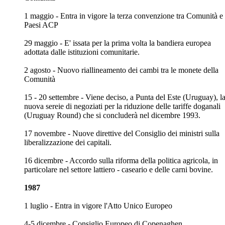
1 maggio - Entra in vigore la terza convenzione tra Comunità e
Paesi ACP
29 maggio - E' issata per la prima volta la bandiera europea
adottata dalle istituzioni comunitarie.
2 agosto - Nuovo riallineamento dei cambi tra le monete della
Comunità
15 - 20 settembre - Viene deciso, a Punta del Este (Uruguay), l
nuova sereie di negoziati per la riduzione delle tariffe doganali
(Uruguay Round) che si concluderà nel dicembre 1993.
17 novembre - Nuove direttive del Consiglio dei ministri sulla
liberalizzazione dei capitali.
16 dicembre - Accordo sulla riforma della politica agricola, in
particolare nel settore lattiero - caseario e delle carni bovine.
1987
1 luglio - Entra in vigore l'Atto Unico Europeo
4-5 dicembre - Consiglio Europeo di Copenaghen.