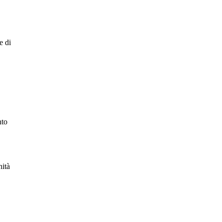
e di
nto
nità