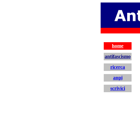
home
antifascismo
ricerca
anpi
scrivici
home