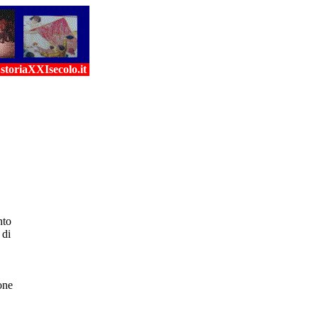
toriaXXIsecolo.it
nto
 di
one