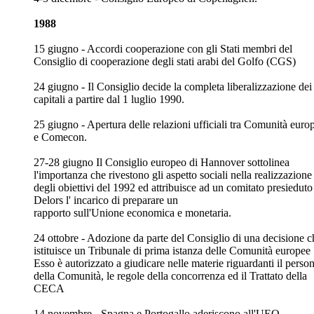
1988
15 giugno - Accordi cooperazione con gli Stati membri del
Consiglio di cooperazione degli stati arabi del Golfo (CGS)
24 giugno - Il Consiglio decide la completa liberalizzazione dei
capitali a partire dal 1 luglio 1990.
25 giugno - Apertura delle relazioni ufficiali tra Comunità euro
e Comecon.
27-28 giugno Il Consiglio europeo di Hannover sottolinea
l'importanza che rivestono gli aspetto sociali nella realizzazione
degli obiettivi del 1992 ed attribuisce ad un comitato presieduto
Delors l' incarico di preparare un
rapporto sull'Unione economica e monetaria.
24 ottobre - Adozione da parte del Consiglio di una decisione c
istituisce un Tribunale di prima istanza delle Comunità europee 
Esso è autorizzato a giudicare nelle materie riguardanti il perso
della Comunità, le regole della concorrenza ed il Trattato della
CECA
14 novembre - Spagna e Portogallo aderiscono all'UEO.