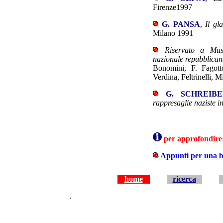
Firenze1997
G. PANSA
,
Il gl
Milano 1991
Riservato a Musso
nazionale repubblica
Bonomini, F. Fagott
Verdina, Feltrinelli, 
G. SCHREIBE
rappresaglie naziste in
per approfondire
Appunti per una bi
home
ricerca
.