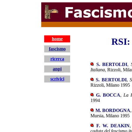
home
RSI
fascismo
ricerca
S. BERTOLDI
,
anpi
Italiana
, Rizzoli, Mil
scrivici
S. BERTOLDI
,
S
Rizzoli, Milano 1995
G. BOCCA
,
La R
1994
M. BORDOGNA
Mursia, Milano 1995
F. W. DEAKIN
caduta del fascismo it