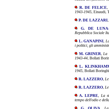
R. DE FELICE
1943-1945
, Einaudi, 
P. DE LAZZARI
G. DE LUNA-
Repubblica Sociale It
L. GANAPINI
,
La
i politici, gli amminist
M. GRINER
,
La 
1943-44
, Bollati Bori
L. KLINKHAM
1945
, Bollati Boringh
R. LAZZERO
,
Le
R. LAZZERO
,
Le
A. LEPRE
,
La st
tempo dell'odio e dell
G. OLIVA
,
La