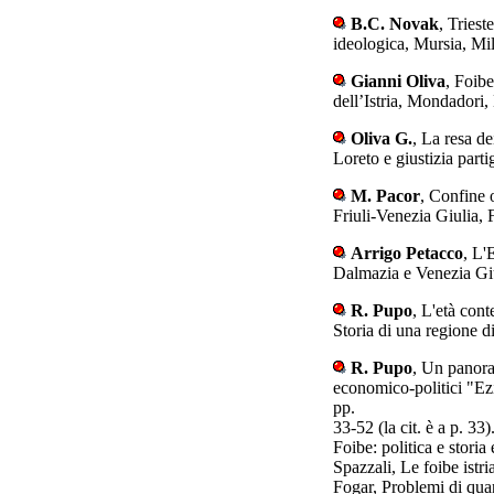
B.C. Novak
, Triest
ideologica, Mursia, M
Gianni Oliva
, Foibe
dell’Istria, Mondadori
Oliva G.
, La resa d
Loreto e giustizia par
M. Pacor
, Confine 
Friuli-Venezia Giulia, 
Arrigo Petacco
, L'
Dalmazia e Venezia Gi
R. Pupo
, L'età con
Storia di una regione d
R. Pupo
, Un panora
economico-politici "Ez
pp.
33-52 (la cit. è a p. 3
Foibe: politica e storia e
Spazzali, Le foibe istri
Fogar, Problemi di qu