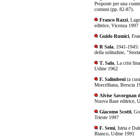
Proposte per una commis
comuni (pp. 82-87).
Franco Razzi
, Lage
editrice, Vicenza 1997
Guido Rumici
, Fra
R Sala
, 1941-1945: g
della solitudine, "Stor
T. Sala
, La crisi fi
Udine 1962
F. Salimbeni
(a cura
Morcelliana, Brescia 
Alvise Savorgnan 
Nuova Base editrice, 
Giacomo Scotti
, Go
Trieste 1997
F. Semi
, Istria e Da
Bianco, Udine 1991