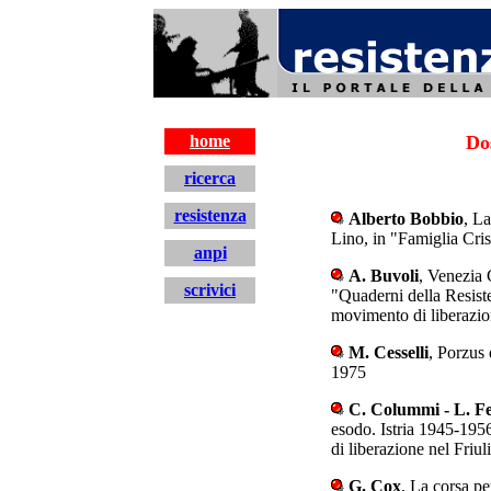
resistenza
home
Do
ricerca
resistenza
Alberto Bobbio
, La
Lino, in "Famiglia Cris
anpi
A. Buvoli
, Venezia 
scrivici
"Quaderni della Resisten
movimento di liberazio
M. Cesselli
, Porzus 
1975
C. Colummi - L. Fer
esodo. Istria 1945-1956
di liberazione nel Friul
G. Cox
, La corsa pe